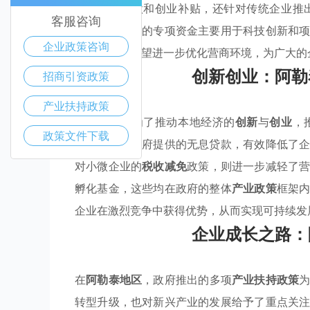
供了无息贷款和创业补贴，还针对传统企业推
客服咨询
是，政府设立的专项资金主要用于科技创新和
企业政策咨询
阿勒泰地区希望进一步优化营商环境，为广大的
创新创业：阿勒
招商引资政策
产业扶持政策
阿勒泰地区为了推动本地经济的
创新
与
创业
，
政策文件下载
业。首先，政府提供的无息贷款，有效降低了
对小微企业的
税收减免
政策，则进一步减轻了
孵化基金，这些均在政府的整体
产业政策
框架
企业在激烈竞争中获得优势，从而实现可持续发
企业成长之路：
在
阿勒泰地区
，政府推出的多项
产业扶持政策
转型升级，也对新兴产业的发展给予了重点关